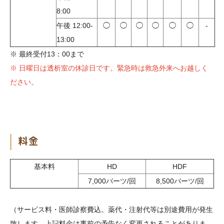
8:00
午後 12:00-
◯
◯
◯
◯
◯
◯
-
13:00
※ 最終受付13：00まで
※ 日曜日は透析室の休診日です。緊急時は救急外来へお越しく
ださい。
料金
基本料
HD
HDF
7,000バーツ/回
8,500バーツ/回
（サービス料・医師診察費込。薬代・注射代等は別途費用が発生
致します。上記料金は事前の予告なく変更されることがありま