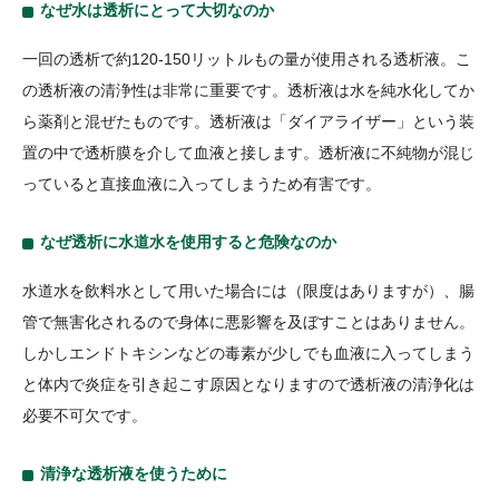
なぜ水は透析にとって大切なのか
一回の透析で約120-150リットルもの量が使用される透析液。こ
の透析液の清浄性は非常に重要です。透析液は水を純水化してか
ら薬剤と混ぜたものです。透析液は「ダイアライザー」という装
置の中で透析膜を介して血液と接します。透析液に不純物が混じ
っていると直接血液に入ってしまうため有害です。
なぜ透析に水道水を使用すると危険なのか
水道水を飲料水として用いた場合には（限度はありますが）、腸
管で無害化されるので身体に悪影響を及ぼすことはありません。
しかしエンドトキシンなどの毒素が少しでも血液に入ってしまう
と体内で炎症を引き起こす原因となりますので透析液の清浄化は
必要不可欠です。
清浄な透析液を使うために