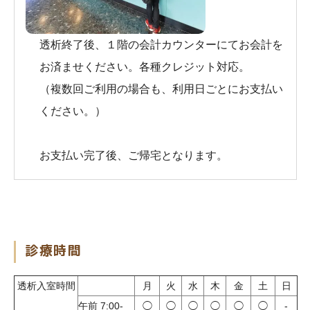
透析終了後、１階の
会計カウンターにて
お会計を
お済ませください。
各種クレジット対応。
（複数回ご利用の場合も、利用日ごとにお支払い
ください。）
お支払い完了後、ご帰宅となります。
診療時間
透析入室時間
月
火
水
木
金
土
日
午前 7:00-
◯
◯
◯
◯
◯
◯
-