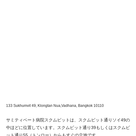
133 Sukhumvit 49, Klongtan Nua,Vadhana,
Bangkok 10110
サミティベート病院スクムビットは、スクムビット通りソイ49の
中ほどに位置しています。スクムビット通り39もしくはスクムビ
ット通り55（トンロー）からもすぐの立地です。