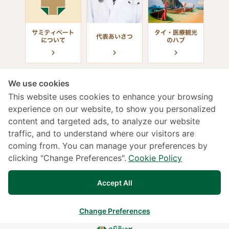
We use cookies
This website uses cookies to enhance your browsing
experience on our website, to show you personalized
content and targeted ads, to analyze our website
診療受付時間
traffic, and to understand where our visitors are
coming from. You can manage your preferences by
年中無休 / 24時間（日本語対応）
clicking "Change Preferences".
Cookie Policy
02-022-2222
133 Sukhumvit 49, Klongtan Nua,Vadhana,
Accept All
Bangkok 10110
交通アクセス
Change Preferences
Copyright © 2025 Samitivej PCL. All rights reserved.