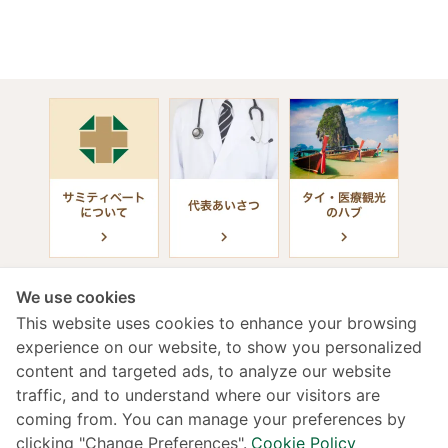
We use cookies
This website uses cookies to enhance your browsing
experience on our website, to show you personalized
content and targeted ads, to analyze our website
診療受付時間
traffic, and to understand where our visitors are
coming from. You can manage your preferences by
年中無休 / 24時間（日本語対応）
clicking "Change Preferences".
Cookie Policy