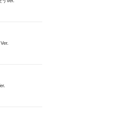
Ver.
r.
r.
.