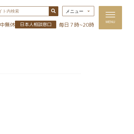
メニュー
MENU
年中無休
毎日７時~20時
日本人相談窓口