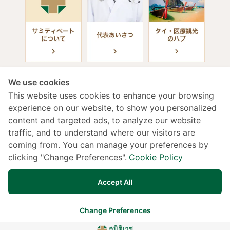
We use cookies
This website uses cookies to enhance your browsing
experience on our website, to show you personalized
content and targeted ads, to analyze our website
診療受付時間
traffic, and to understand where our visitors are
coming from. You can manage your preferences by
年中無休 / 24時間（日本語対応）
clicking "Change Preferences".
Cookie Policy
02-022-2222
133 Sukhumvit 49, Klongtan Nua,Vadhana,
Accept All
Bangkok 10110
交通アクセス
Change Preferences
Copyright © 2025 Samitivej PCL. All rights reserved.