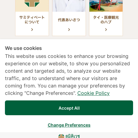
We use cookies
This website uses cookies to enhance your browsing
experience on our website, to show you personalized
content and targeted ads, to analyze our website
診療受付時間
traffic, and to understand where our visitors are
coming from. You can manage your preferences by
年中無休 / 24時間（日本語対応）
clicking "Change Preferences".
Cookie Policy
02-022-2222
133 Sukhumvit 49, Klongtan Nua,Vadhana,
Accept All
Bangkok 10110
交通アクセス
Change Preferences
Copyright © 2025 Samitivej PCL. All rights reserved.