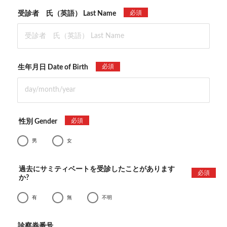
必須
受診者 氏（英語） Last Name
必須
生年月日 Date of Birth
必須
性別 Gender
男
女
過去にサミティベートを受診したことがあります
必須
か?
有
無
不明
診察券番号