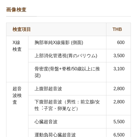
画像検査
検査項目
THB
X線
胸部単純X線撮影 (側面)
600
検査
上部消化管透視(胃のバリウム)
3,500
骨密度(骨盤+脊椎/50歳以上に推
3,100
奨)
超音
上腹部超音波
2,800
波検
下腹部超音波（男性：前⽴腺/⼥
2,800
査
性︓⼦宮・卵巣など）
⼼臓超音波
5,500
運動負荷⼼臓超音波
6,500