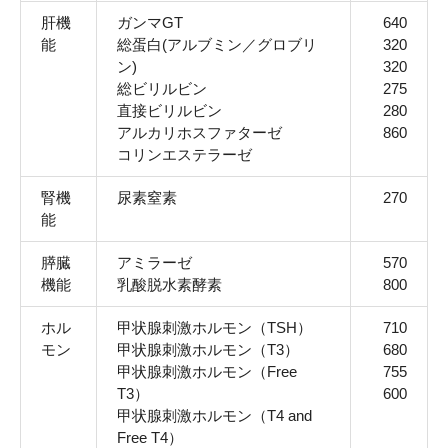
肝機
ガンマGT
640
能
総蛋白(アルブミン／グロブリ
320
ン)
320
総ビリルビン
275
直接ビリルビン
280
アルカリホスファターゼ
860
コリンエステラーゼ
腎機
尿素窒素
270
能
膵臓
アミラーゼ
570
機能
乳酸脱水素酵素
800
ホル
甲状腺刺激ホルモン（TSH）
710
モン
甲状腺刺激ホルモン（T3）
680
甲状腺刺激ホルモン（Free
755
T3）
600
甲状腺刺激ホルモン（T4 and
Free T4）