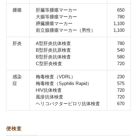
腫瘍
肝臓等腫瘍マーカー
650
大腸等腫瘍マーカー
780
膵臓腫瘍マーカー
1,100
前⽴腺腫瘍マーカー（男性）
1,100
肝炎
A型肝炎抗体検査
780
B型肝炎抗原検査
540
B型肝炎抗体検査
580
C型肝炎検査
720
感染
梅毒検査（VDRL）
230
症
梅毒検査（Syphilis Rapid）
575
HIV抗体検査
720
風疹抗体検査
720
ヘリコバクターピロリ抗体検査
670
便検査