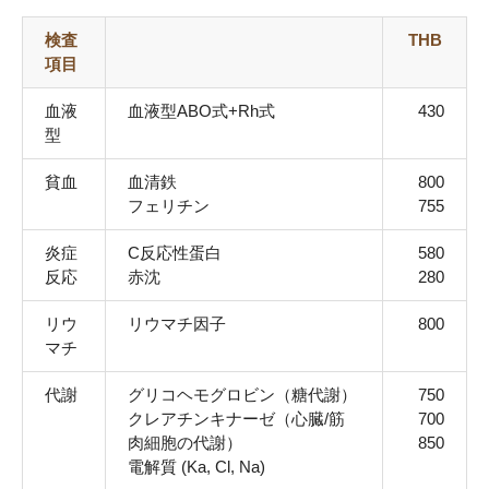
検査
THB
項目
血液
血液型ABO式+Rh式
430
型
貧血
血清鉄
800
フェリチン
755
炎症
C反応性蛋白
580
反応
⾚沈
280
リウ
リウマチ因⼦
800
マチ
代謝
グリコヘモグロビン（糖代謝）
750
クレアチンキナーゼ（⼼臓/筋
700
肉細胞の代謝）
850
電解質 (Ka, Cl, Na)