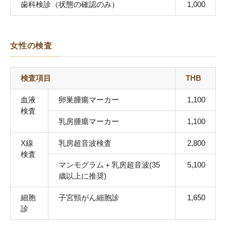
⻭科検診（状態の確認のみ）
1,000
女性の検査
検査項目
THB
血液
卵巣腫瘍マーカー
1,100
検査
乳房腫瘍マーカー
1,100
X線
乳房超音波検査
2,800
検査
マンモグラム＋乳房超音波(35
5,100
歳以上に推奨)
細胞
⼦宮頸がん細胞診
1,650
診