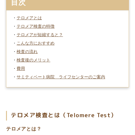
目次
・
テロメアとは
・
テロメア検査の特徴
・
テロメアが短縮すると？
・
こんな方におすすめ
・
検査の流れ
・
検査後のメリット
・
費用
・
サミティベート病院 ライフセンターのご案内
テロメア検査とは（Telomere Test）
テロメアとは？