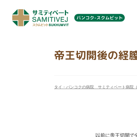
帝王切開後の経膣
タイ・バンコクの病院 サミティベート病院
以前に帝王切開で