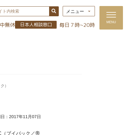
メニュー
MENU
年中無休
毎日７時~20時
日本人相談窓口
）
ック）
日：2017年11月07日
C（ブイバック／帝