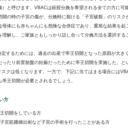
娩）と呼びます。VBACは経腟分娩を希望される全ての方に可
切開の時の子宮の傷が、分娩時に裂ける「子宮破裂」のリスク
は母体にも赤ちゃんにも危険な合併症であり、重篤な結果を起
を理解し、ご家族ともしっかり話し合って分娩方法を選択する
を特定するためには、過去の出産で帝王切開となった原因が大き
だったり前置胎盤の妊娠だったために帝王切開を実施した、と
のリスクは低くなります。一方で、下記に当てはまる場合にはVB
も帝王切開が必要とされるでしょう。
ない方
王切開をしている方
子宮筋腫摘出術など子宮の手術を行ったことがある方