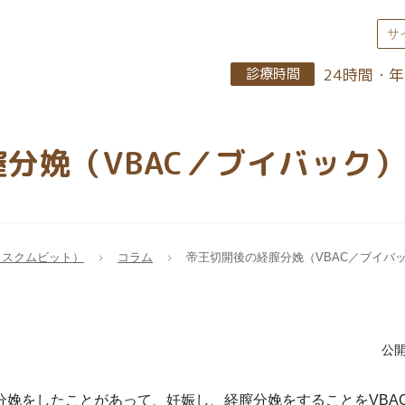
24時間・
診療時間
分娩（VBAC／ブイバック
（スクムビット）
コラム
帝王切開後の経膣分娩（VBAC／ブイバ
公開
分娩をしたことがあって、妊娠し、経膣分娩をすることをVBA