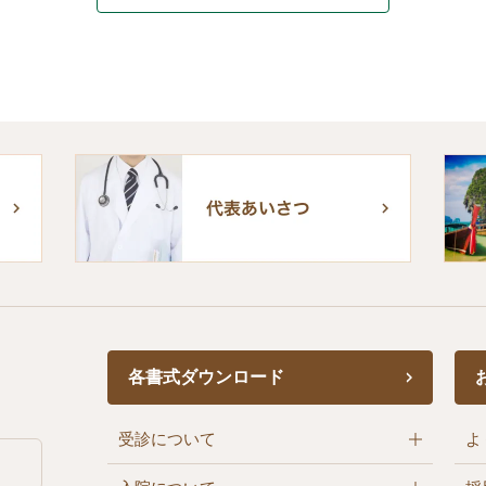
各書式ダウンロード
受診について
よ