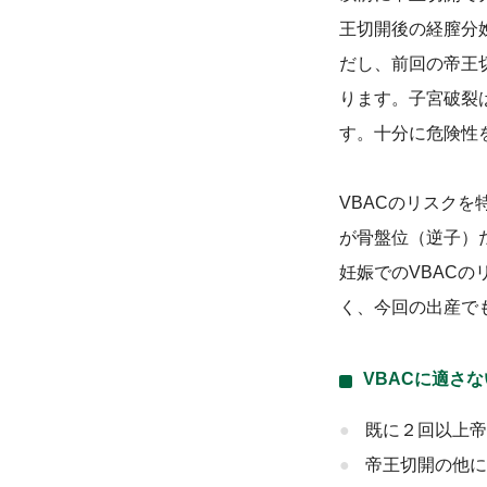
王切開後の経膣分
だし、前回の帝王
ります。子宮破裂
す。十分に危険性
VBACのリスク
が骨盤位（逆子）
妊娠でのVBAC
く、今回の出産で
VBACに適さ
既に２回以上帝
帝王切開の他に