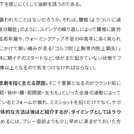
下を感じにくくして油断を誘うのである。
襲われたことはないだろうか。それは、腰椎（ようつい）に過
椎分離症」のように、スイングの繰り返しによって腰椎に疲労
る若年層や、ウォーミングアップ不足の中高年に多く見られ
首にかけて鋭い痛みが走る「ゴルフ肘（上腕骨内側上顆炎）」
特に朝イチのスタートなど、体がまだ起きていない状態でフ
想像以上となるので気をつけなければならない。
悲劇を招く主たる原因。
そこで重要となるのがラウンド前に
肩・背中・腰・股関節・太もも」といった全身の連動によって
ているとフォームが崩れ、ミスショットを招くだけでなく、ケガ
具体的な方法は後ほど紹介するが、タイミングとしてはラウ
温めるには、プレー直前よりも少し早めに済ませておいた方