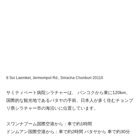
8 Soi Laemket, Jermompol Rd., Sriracha Chonburi 20110
サミティベート病院シラチャーは、 バンコクから東に120km、
国際的な観光地であるパタヤの手前、日本人が多く住むチョンブ
リ県シラチャー市の海沿いに位置しています。
スワンナプーム国際空港から：車で約1時間
ドンムアン国際空港から：車で約2時間 パタヤから 車で約30分