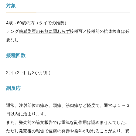
対象
4歳～60歳の方（タイでの推奨）
デング熱
感染歴の有無に関わらず
接種可／接種前の抗体検査は必
要なし
接種回数
2回（2回目は3か月後 ）
副反応
通常、注射部位の痛み、頭痛、筋肉痛など軽度で、通常は 1 ～ 3
日以内に治まります。
また、発売前の論文報告では重篤な副作用は認めませんでした。
ただし発売後の報告で皮膚の発赤や発熱が現れることがあり、双