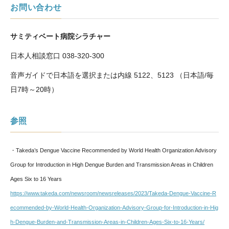
お問い合わせ
サミティベート病院シラチャー
日本人相談窓口
038-320-300
音声ガイドで日本語を選択または内線 5122、5123 （日本語/毎
日7時～20時）
参照
・Takeda’s Dengue Vaccine Recommended by World Health Organization Advisory
Group for Introduction in High Dengue Burden and Transmission Areas in Children
Ages Six to 16 Years
https://www.takeda.com/newsroom/newsreleases/2023/Takeda-Dengue-Vaccine-R
ecommended-by-World-Health-Organization-Advisory-Group-for-Introduction-in-Hig
h-Dengue-Burden-and-Transmission-Areas-in-Children-Ages-Six-to-16-Years/