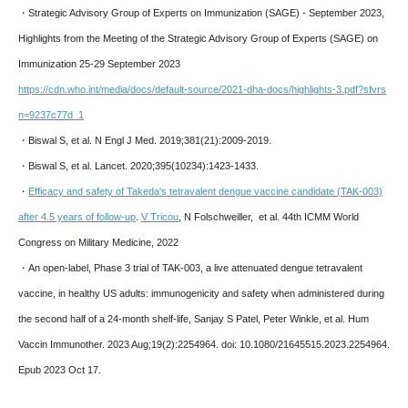
・Strategic Advisory Group of Experts on Immunization (SAGE) - September 2023,
Highlights from the Meeting of the Strategic Advisory Group of Experts (SAGE) on
Immunization 25-29 September 2023
https://cdn.who.int/media/docs/default-source/2021-dha-docs/highlights-3.pdf?sfvrs
n=9237c77d_1
・Biswal S, et al. N Engl J Med. 2019;381(21):2009-2019.
・Biswal S, et al. Lancet. 2020;395(10234):1423-1433.
・
Efficacy and safety of Takeda's tetravalent dengue vaccine candidate (TAK-003)
after 4.5 years of follow-up
.
V Tricou
, N Folschweiller, et al. 44th ICMM World
Congress on Military Medicine, 2022
・An open-label, Phase 3 trial of TAK-003, a live attenuated dengue tetravalent
vaccine, in healthy US adults: immunogenicity and safety when administered during
the second half of a 24-month shelf-life, Sanjay S Patel, Peter Winkle, et al. Hum
Vaccin Immunother. 2023 Aug;19(2):2254964. doi: 10.1080/21645515.2023.2254964.
Epub 2023 Oct 17.