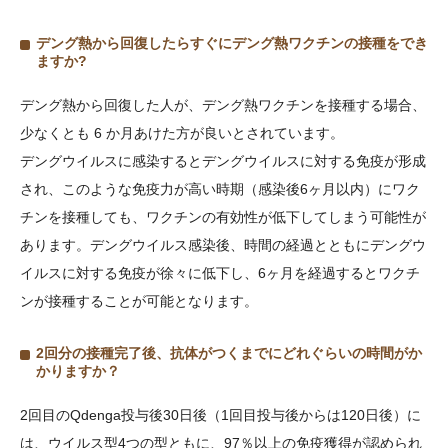
デング熱から回復したらすぐにデング熱ワクチンの接種をでき
ますか
?
デング熱から回復した人が、デング熱ワクチンを接種する場合、
少なくとも 6 か月あけた方が良いとされています。
デングウイルスに感染するとデングウイルスに対する免疫が形成
され、このような免疫力が高い時期（感染後6ヶ月以内）にワク
チンを接種しても、ワクチンの有効性が低下してしまう可能性が
あります。デングウイルス感染後、時間の経過とともにデングウ
イルスに対する免疫が徐々に低下し、6ヶ月を経過するとワクチ
ンが接種することが可能となります。
2
回分の接種完了後、抗体がつくまでにどれぐらいの時間がか
かりますか？
2回目のQdenga投与後30日後（1回目投与後からは120日後）に
は、ウイルス型4つの型ともに、97％以上の免疫獲得が認められ