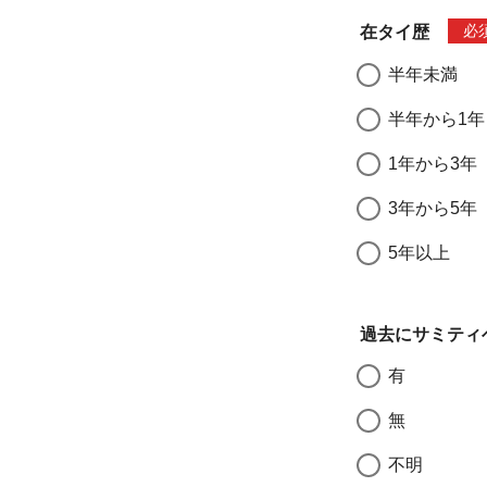
必
在タイ歴
半年未満
半年から1年
1年から3年
3年から5年
5年以上
過去にサミティ
有
無
不明