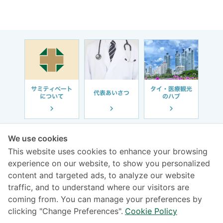
We use cookies
This website uses cookies to enhance your browsing
experience on our website, to show you personalized
content and targeted ads, to analyze our website
診療受付時間
traffic, and to understand where our visitors are
coming from. You can manage your preferences by
年中無休 / 24時間（日本語対応）
clicking "Change Preferences".
Cookie Policy
03-832-0300