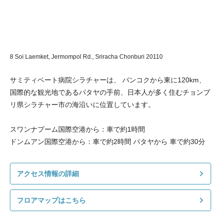
8 Soi Laemket, Jermompol Rd., Sriracha Chonburi 20110
サミティベート病院シラチャーは、 バンコクから東に120km、
国際的な観光地であるパタヤの手前、日本人が多く住むチョンブ
リ県シラチャー市の海沿いに位置しています。
スワンナプーム国際空港から：車で約1時間
ドンムアン国際空港から：車で約2時間 パタヤから 車で約30分
アクセス情報の詳細
フロアマップはこちら