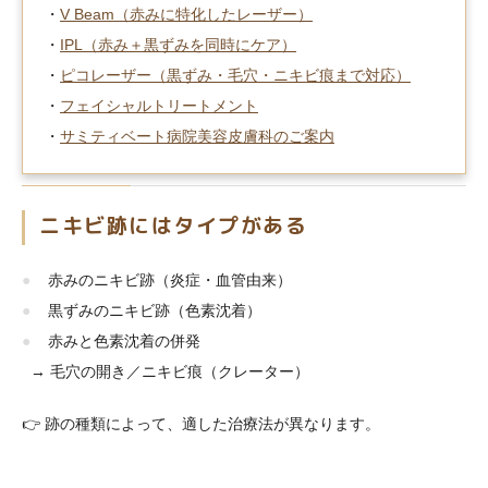
・
V Beam（赤みに特化したレーザー）
・
IPL（赤み＋黒ずみを同時にケア）
・
ピコレーザー（黒ずみ・毛穴・ニキビ痕まで対応）
・
フェイシャルトリートメント
・
サミティベート病院美容皮膚科のご案内
ニキビ跡にはタイプがある
赤みのニキビ跡（炎症・血管由来）
黒ずみのニキビ跡（色素沈着）
赤みと色素沈着の併発
→ 毛穴の開き／ニキビ痕（クレーター）
👉 跡の種類によって、適した治療法が異なります。