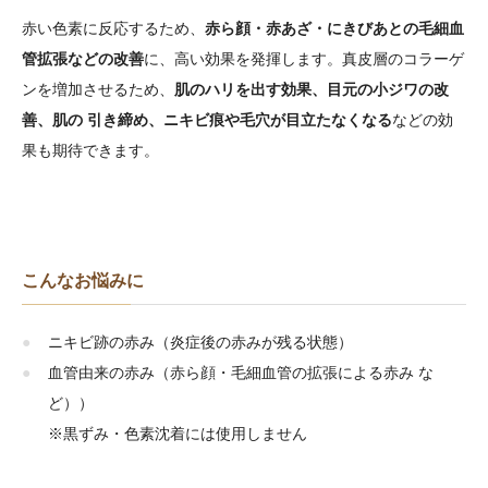
赤い色素に反応するため、
赤ら顔・赤あざ・にきびあとの毛細血
管拡張などの改善
に、高い効果を発揮します。真皮層のコラーゲ
ンを増加させるため、
肌のハリを出す効果、目元の小ジワの改
善、肌の 引き締め、ニキビ痕や毛穴が目立たなくなる
などの効
果も期待できます。
こんなお悩みに
ニキビ跡の赤み（炎症後の赤みが残る状態）
血管由来の赤み（赤ら顔・毛細血管の拡張による赤み な
ど））
※黒ずみ・色素沈着には使用しません