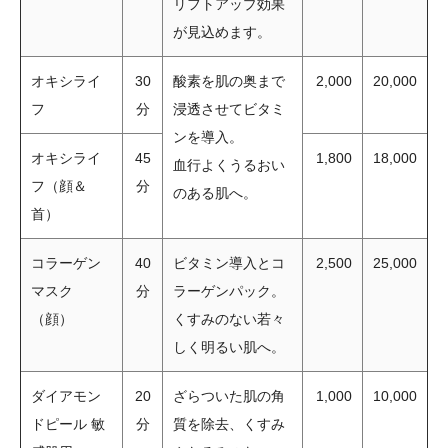
リフトアップ効果
が見込めます。
オキシライ
30
酸素を肌の奥まで
2,000
20,000
フ
分
浸透させてビタミ
ンを導入。
オキシライ
45
1,800
18,000
血行よくうるおい
フ（顔＆
分
のある肌へ。
首）
コラーゲン
40
ビタミン導入とコ
2,500
25,000
マスク
分
ラーゲンパック。
（顔）
くすみのない若々
しく明るい肌へ。
ダイアモン
20
ざらついた肌の角
1,000
10,000
ドピール 敏
分
質を除去、くすみ