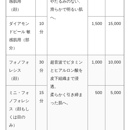
感肌用
やたるみのない、
（顔）
滑らかで明るい肌
へ。
ダイアモン
10
1,500
15,000
ドピール 敏
分
感肌用（部
分）
フォノフォ
30
超音波でビタミン
1,000
10,000
レシス
分
とヒアルロン酸を
（顔）
皮下組織まで浸
透。
ミニ・フォ
15
500
5,000
柔らかく引き締ま
ノフォレシ
分
った肌へ。
ス（顔もし
くは目の
み）