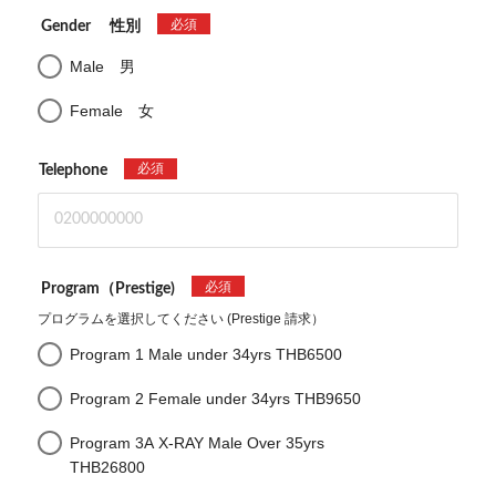
必須
Gender 性別
Male 男
Female 女
必須
Telephone
必須
Program（Prestige)
プログラムを選択してください (Prestige 請求）
Program 1 Male under 34yrs THB6500
Program 2 Female under 34yrs THB9650
Program 3A X-RAY Male Over 35yrs
THB26800