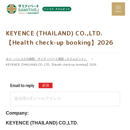
MENU
KEYENCE (THAILAND) CO.,LTD.
【Health check-up booking】2026
タイ・バンコクの病院 サミティベート病院（スクムビット）
KEYENCE (THAILAND) CO.,LTD.【Health check-up booking】2026
必須
Email to reply
Company:
KEYENCE (THAILAND) CO.,LTD.