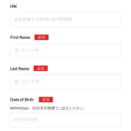
HN
必須
First Name
必須
Last Name
必須
Date of Birth
dd/mm/yyyy 日日/月月/西暦でご記入ください。