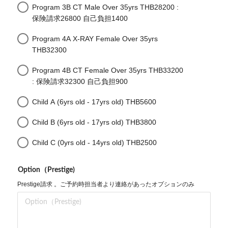
Program 3B CT Male Over 35yrs THB28200 :
保険請求26800 自己負担1400
Program 4A X-RAY Female Over 35yrs
THB32300
Program 4B CT Female Over 35yrs THB33200
: 保険請求32300 自己負担900
Child A (6yrs old - 17yrs old) THB5600
Child B (6yrs old - 17yrs old) THB3800
Child C (0yrs old - 14yrs old) THB2500
Option（Prestige)
Prestige請求 。ご予約時担当者より連絡があったオプションのみ