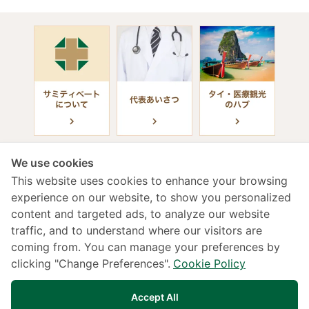
We use cookies
This website uses cookies to enhance your browsing
experience on our website, to show you personalized
content and targeted ads, to analyze our website
診療受付時間
traffic, and to understand where our visitors are
coming from. You can manage your preferences by
年中無休 / 24時間（日本語対応）
clicking "Change Preferences".
Cookie Policy
02-022-2222
133 Sukhumvit 49, Klongtan Nua,Vadhana,
Accept All
Bangkok 10110